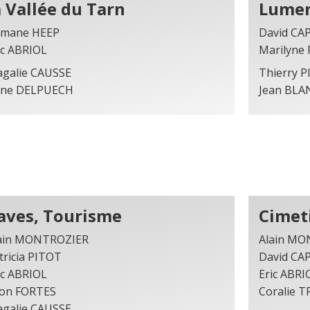
a Vallée du Tarn
Lume
mane HEEP
David CA
ic ABRIOL
Marilyne
galie CAUSSE
Thierry P
ne DELPUECH
Jean BL
aves, Tourisme
Cimet
ain MONTROZIER
Alain MO
tricia PITOT
David CA
ic ABRIOL
Eric ABRI
on FORTES
Coralie 
galie CAUSSE