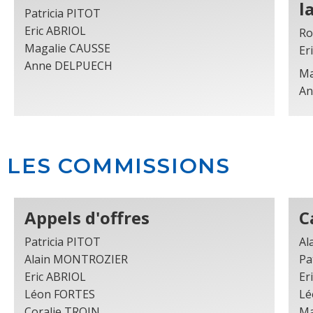
l
Patricia PITOT
Eric ABRIOL
Ro
Magalie CAUSSE
Er
Anne DELPUECH
Ma
An
LES COMMISSIONS
Appels d'offres
C
Patricia PITOT
Al
Alain MONTROZIER
Pa
Eric ABRIOL
Er
Léon FORTES
Lé
Coralie TROIN
Ma