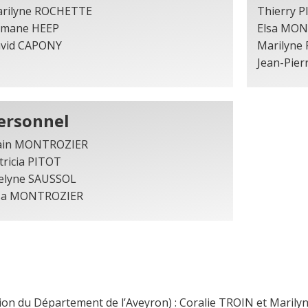
rilyne ROCHETTE
Thierry P
mane HEEP
Elsa MO
vid CAPONY
Marilyne
Jean-Pie
ersonnel
ain MONTROZIER
tricia PITOT
elyne SAUSSOL
sa MONTROZIER
ation du Département de l’Aveyron) : Coralie TROIN et Mar