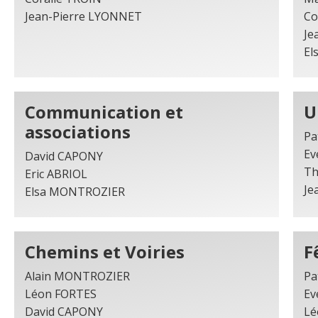
Jean-Pierre LYONNET
Co
Je
El
Communication et
U
associations
Pa
Ev
David CAPONY
Th
Eric ABRIOL
Je
Elsa MONTROZIER
Chemins et Voiries
F
Alain MONTROZIER
Pa
Léon FORTES
Ev
David CAPONY
Lé