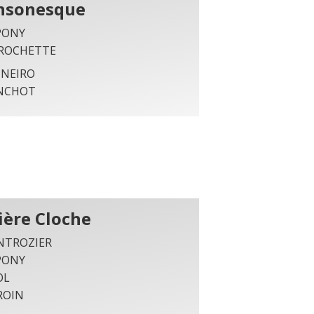
nsonesque
PONY
 ROCHETTE
INEIRO
ANCHOT
ière Cloche
NTROZIER
PONY
OL
TROIN