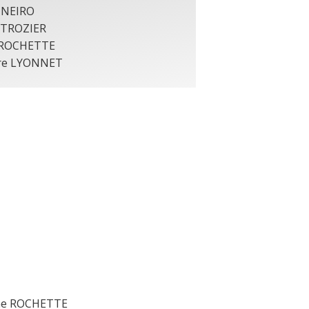
INEIRO
NTROZIER
 ROCHETTE
rre LYONNET
ilyne ROCHETTE