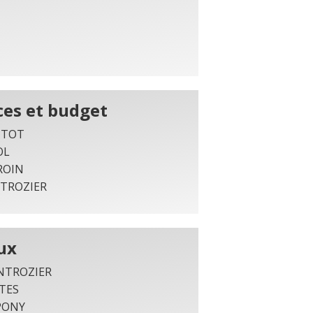
ces et budget
PITOT
OL
TROIN
NTROZIER
ux
NTROZIER
TES
PONY