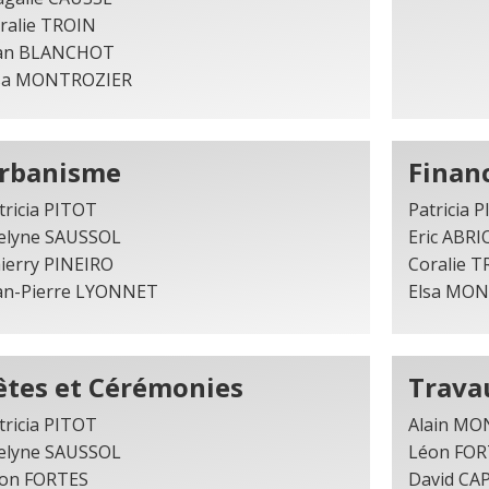
ralie TROIN
an BLANCHOT
sa MONTROZIER
rbanisme
Finan
tricia PITOT
Patricia 
elyne SAUSSOL
Eric ABRI
ierry PINEIRO
Coralie 
an-Pierre LYONNET
Elsa MO
êtes et Cérémonies
Trava
tricia PITOT
Alain MO
elyne SAUSSOL
Léon FOR
on FORTES
David CA