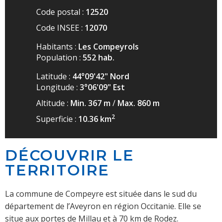
Code postal :
12520
Code INSEE :
12070
Habitants :
Les Compeyrols
Population :
552
hab.
Latitude :
44°09'42" Nord
Longitude :
3°06'09" Est
Altitude :
Min. 367
m
/
Max. 860
m
2
Superficie :
10.36
km
DÉCOUVRIR LE
TERRITOIRE
La commune de Compeyre est située dans le sud du
département de l’Aveyron en région Occitanie.
Elle se
situe aux portes de Millau et à 70 km de Rodez.