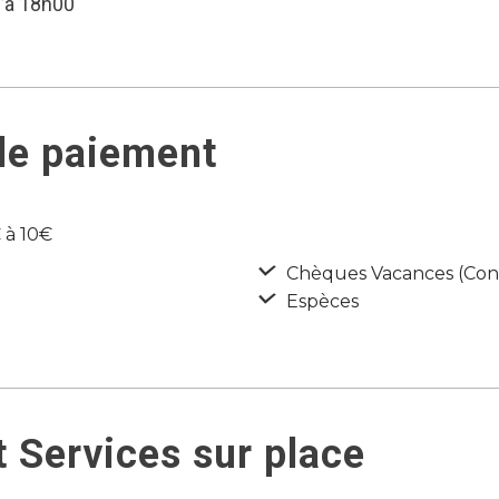
u’à 18h00
de paiement
 à 10€
Chèques Vacances (Con
Espèces
 Services sur place