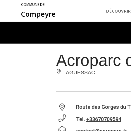
COMMUNE DE
DÉCOUVRIR
Compeyre
Acroparc 
AGUESSAC
Route des Gorges du T
Tel.
+33670709594
contact@acroparc.fr