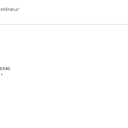
xtérieur
essac
1″