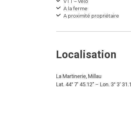
VTT – Vélo
A la ferme
A proximité propriétaire
Localisation
La Martinerie, Millau
Lat. 44° 7′ 45.12″ – Lon. 3° 3′ 31.