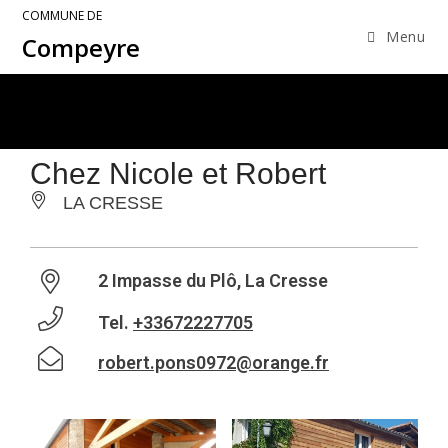
COMMUNE DE
Menu
Compeyre
Chez Nicole et Robert
LA CRESSE
2 Impasse du Plô, La Cresse
Tel.
+33672227705
robert.pons0972@orange.fr