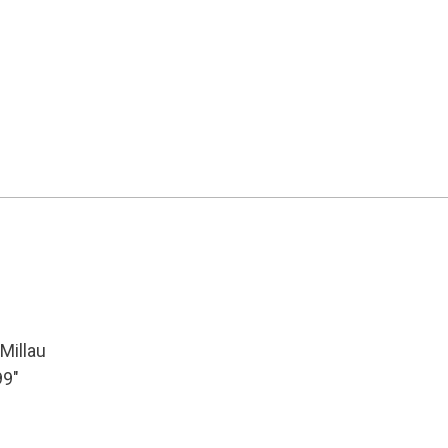
Millau
99″