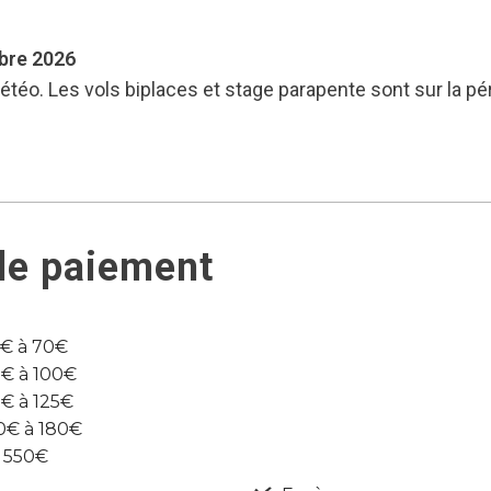
mbre 2026
étéo. Les vols biplaces et stage parapente sont sur la p
de paiement
0€ à 70€
0€ à 100€
5€ à 125€
60€ à 180€
à 550€