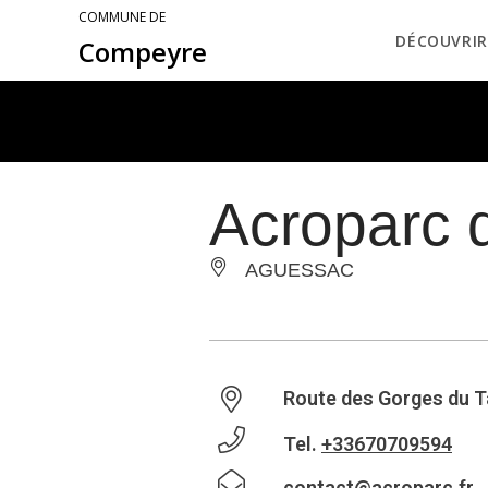
COMMUNE DE
DÉCOUVRIR
Compeyre
Acroparc 
AGUESSAC
Route des Gorges du T
Tel.
+33670709594
contact@acroparc.fr