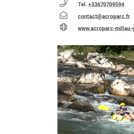
Tel.
+33670709594
contact@acroparc.fr
www.acroparc-millau-g