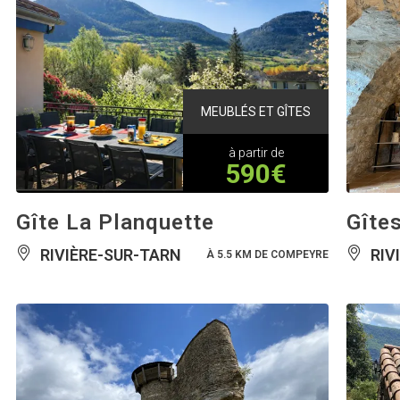
MEUBLÉS ET GÎTES
à partir de
590€
Gîte La Planquette
Gîte
RIVIÈRE-SUR-TARN
RIV
À 5.5 KM DE COMPEYRE