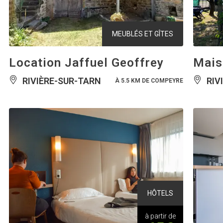
MEUBLÉS ET GÎTES
Location Jaffuel Geoffrey
Mais
RIVIÈRE-SUR-TARN
RIV
À 5.5 KM DE COMPEYRE
HÔTELS
à partir de