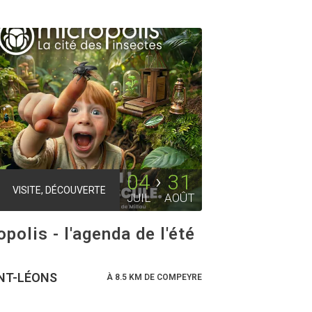
04
31
VISITE, DÉCOUVERTE
JUIL
AOÛT
polis - l'agenda de l'été
NT-LÉONS
À 8.5 KM DE COMPEYRE