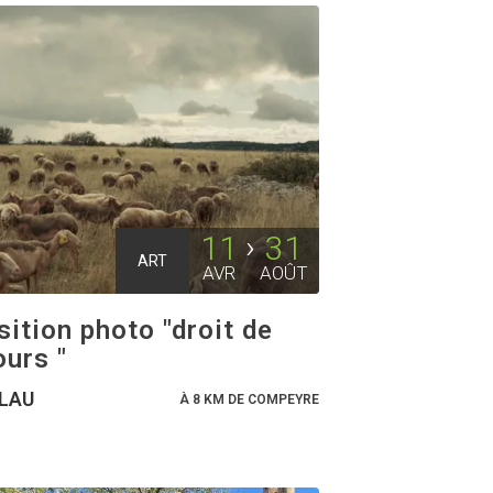
11
31
ART
AVR
AOÛT
ition photo "droit de
ours "
LAU
À 8 KM DE COMPEYRE