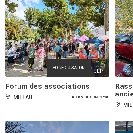
05
FOIRE OU SALON
SEPT
Forum des associations
Rass
anci
MILLAU
À 7 KM DE COMPEYRE
MIL