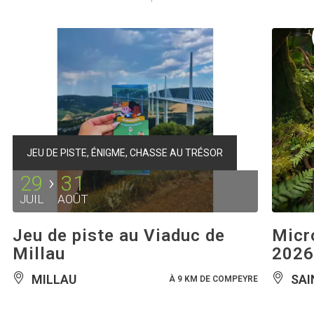
JEU DE PISTE, ÉNIGME, CHASSE AU TRÉSOR
29
31
JUIL
AOÛT
Jeu de piste au Viaduc de
Micro
Millau
2026
MILLAU
SAI
À 9 KM DE COMPEYRE