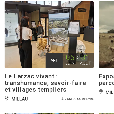
05
31
ART
JUIN
AOÛT
Le Larzac vivant :
Expos
transhumance, savoir-faire
parc
et villages templiers
MIL
MILLAU
À 9 KM DE COMPEYRE